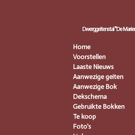
Ga
direct
naar
de
Dwerggeitenstal "De Marie
hoofdinhoud
Home
Voorstellen
Laaste Nieuws
Aanwezige geiten
Aanwezige Bok
Dekschema
Gebruikte Bokken
Te koop
Foto's