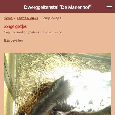
Ga
Dwerggeitenstal "De Marienhof"
direct
naar
Home
»
Laaste Nieuws
»
Jonge geitjes
de
hoofdinhoud
Jonge geitjes
Gepubliceerd op 7 februari 2015 om 20:05
Elza bevallen