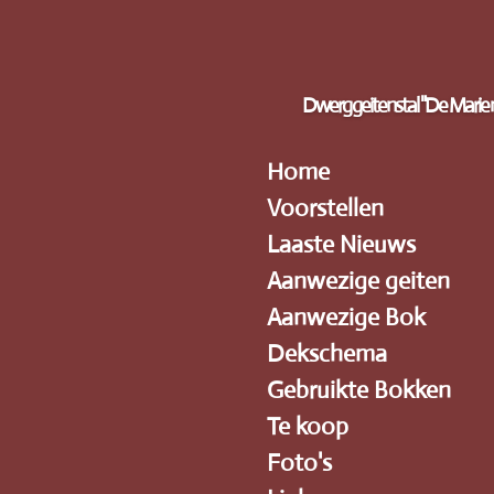
Ga
direct
naar
de
Dwerggeitenstal "De Marie
hoofdinhoud
Home
Voorstellen
Laaste Nieuws
Aanwezige geiten
Aanwezige Bok
Dekschema
Gebruikte Bokken
Te koop
Foto's