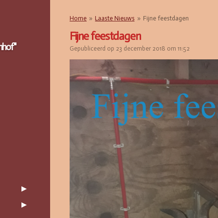
Home
»
Laaste Nieuws
»
Fijne feestdagen
Fijne feestdagen
nhof"
Gepubliceerd op 23 december 2018 om 11:52