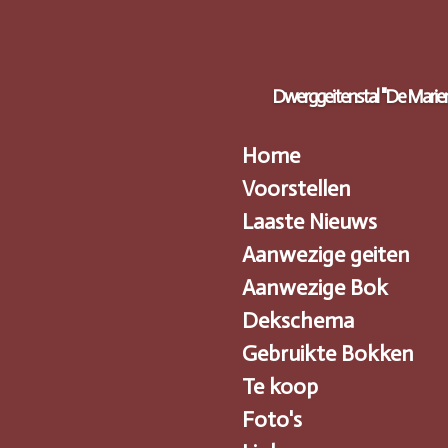
Ga
direct
naar
de
Dwerggeitenstal "De Marie
hoofdinhoud
Home
Voorstellen
Laaste Nieuws
Aanwezige geiten
Aanwezige Bok
Dekschema
Gebruikte Bokken
Te koop
Foto's