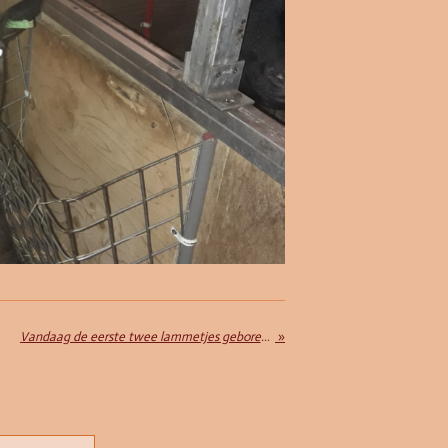
Vandaag de eerste twee lammetjes geboren bij bambie
»