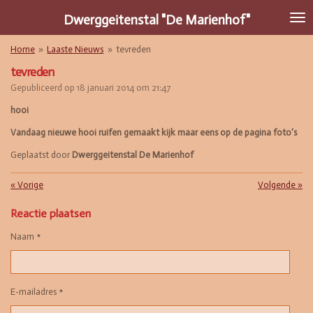
Ga
Dwerggeitenstal "De Marienhof"
direct
naar
Home
»
Laaste Nieuws
»
tevreden
de
hoofdinhoud
tevreden
Gepubliceerd op 18 januari 2014 om 21:47
hooi
Vandaag nieuwe hooi ruifen gemaakt kijk maar eens op de pagina foto's
Geplaatst door
Dwerggeitenstal De Marienhof
«
Vorige
Volgende
»
Reactie plaatsen
Naam *
E-mailadres *