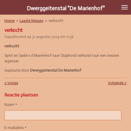
Ga
Dwerggeitenstal "De Marienhof"
direct
naar
Home
»
Laaste Nieuws
»
verkocht
de
hoofdinhoud
verkocht
Gepubliceerd op 31 augustus 2014 om 11:38
verkocht
Spirit en Sadie v.d Marienhof naar Staphorst verhuisd naar een nieuwe
eigenaar.
Geplaatst door
Dwerggeitenstal De Marienhof
«
Vorige
Volgende
»
Reactie plaatsen
Naam *
E-mailadres *